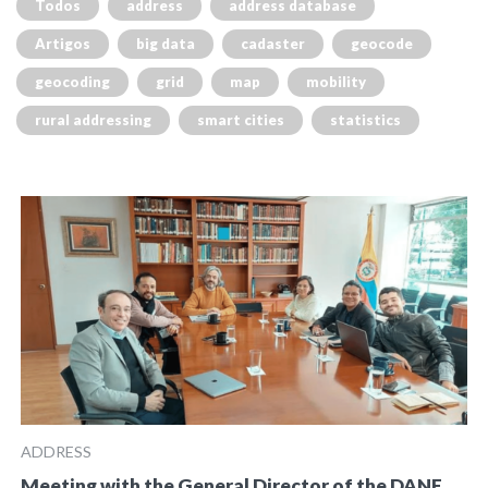
Todos
address
address database
Artigos
big data
cadaster
geocode
geocoding
grid
map
mobility
rural addressing
smart cities
statistics
ADDRESS
Meeting with the General Director of the DANE,