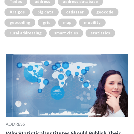
Todos
address
address database
Artigos
big data
cadaster
geocode
geocoding
grid
map
mobility
rural addressing
smart cities
statistics
ADDRESS
Why Statistical Institutes Should Publish Their